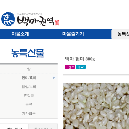
마을소개
마을즐기기
농특
백마 현미 800g
쌀
현미/흑미
찹쌀/보리
혼합곡
콩류
기타잡곡