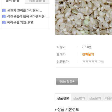
많이 본 글
댓글 많은 글
선진지 견학을 마치면서....
1
이런분들이 있어 백마권역은 돌아간다
2
백마산을 지킵시다!
3
시중가
:
7,700원
판매가
:
전화문의
상품평가
:
(0명)
상품정보
상품평가
상품문의
배송