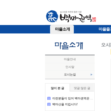
마을소개
마을즐
마을안내
인사말
오시는길
많이 본 글
댓글 많은 글
이런분들이 있어 백마권역은 돌아간다
1
백마산을 지킵시다!
2