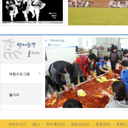
체험프로그램
볼거리
|
|
|
|
|
전체보기(7)
쌀(1)
현미/흑미(2)
찹쌀/보리(2)
혼합곡(0)
콩류(1)