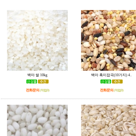
백마 쌀 10kg
백마 흑미잡곡(10가지) 4..
전화문의
전화문의
(적립0)
(적립0)