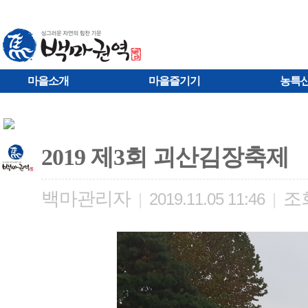
마을소개
마을즐기기
농특
2019 제3회 괴산김장축제
백마관리자
조
|
2019.11.05 11:46
|