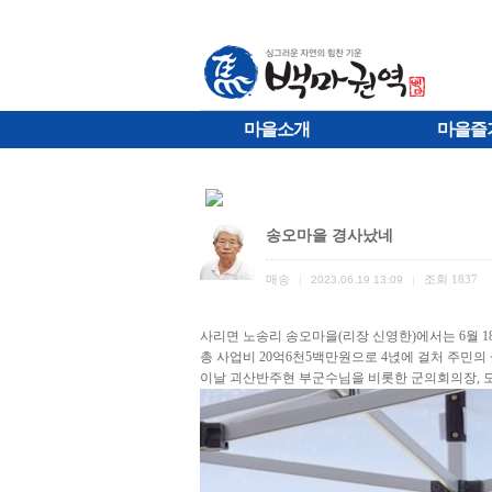
마을소개
마을즐
송오마을 경사났네
매송
조회
1837
|
2023.06.19 13:09
|
사리면 노송리 송오마을(리장 신영한)에서는 6월 
총 사업비 20억6천5백만원으로 4녅에 걸처 주민
이날 괴산반주현 부군수님을 비롯한 군의회의장, 