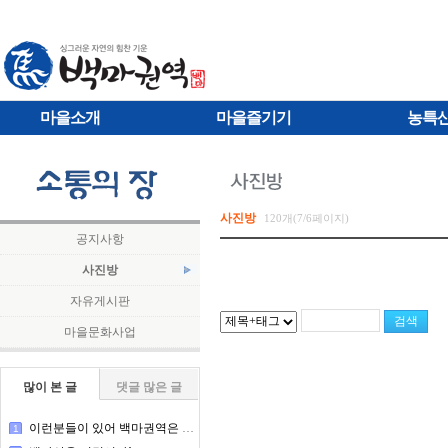
마을소개
마을즐기기
농특
사진방
120개(7/6페이지)
공지사항
사진방
자유게시판
마을문화사업
많이 본 글
댓글 많은 글
이런분들이 있어 백마권역은 돌아간다
1