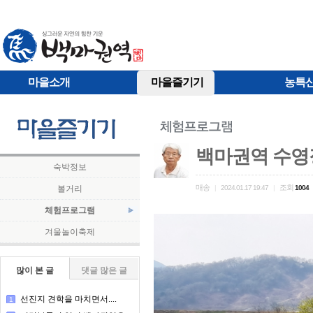
마을소개
마을즐기기
농특
백마권역 수영
숙박정보
매송
조회
볼거리
|
2024.01.17 19:47
|
1004
체험프로그램
겨울놀이축제
많이 본 글
댓글 많은 글
선진지 견학을 마치면서....
1