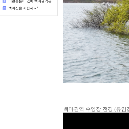
이런분들이 있어 백마권역은 돌아간다
2
백마산을 지킵시다!
3
백마권역 수영장 전경 (류임