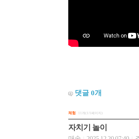
댓글
0
개
체험
11개(1/1페이지)
자치기 놀이
매송
2025.12.20 07:40
조
|
|