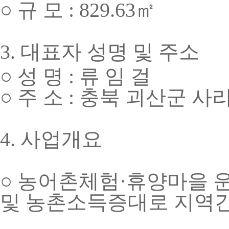
○
규 모
: 829.63
㎡
3.
대표자 성명 및 주소
○
성 명
:
류 임 걸
○
주 소
:
충북 괴산군 사
4.
사업개요
○
농어촌체험
·
휴양마을 운
및 농촌소득
증대로 지역간