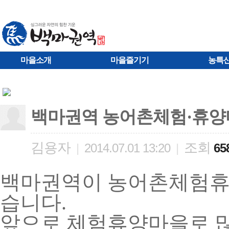
마을소개
마을즐기기
농특
백마권역 농어촌체험·휴
김용자
조회
|
2014.07.01 13:20
|
65
백마권역이 농어촌체험휴
습니다.
앞으로 체험휴양마을로 많