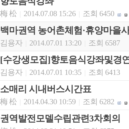
향토음식강좌
梅 松
2014.07.08 15:26
조회 6450
|
|
백마권역 농어촌체험·휴양마을
김용자
2014.07.01 13:20
조회 6587
|
|
[수강생모집]향토음식강좌및경
김용자
2014.07.01 10:35
조회 6413
|
|
소매리 시내버스시간표
梅 松
2014.04.30 10:59
조회 6282
|
|
권역발전모델수립관련3차회의