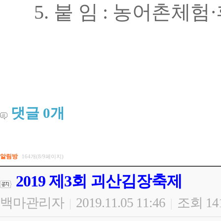
5.
붙
임
:
농어촌체험
·
댓글
0
개
알림방
164개(8/9페이지)
2019 제3회 괴산김장축제
백마관리자
2019.11.05 11:46
조회 14
|
|