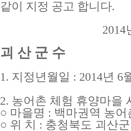
같이 지정 공고 합니다
.
2014
괴 산 군 수
1.
지정년월일
: 2014
년
6
2.
농어촌 체험 휴양마을 
○
마을명
:
백마권역 농어
○
위 치
:
충청북도 괴산군