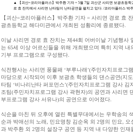
▲ 【괴산=코리아플러스】박주환 기자 = 5월 7일 괴산군 사리면 보광초등학
로 효 잔치에서 사리면 난타팀이 난타공연을 펼치고 있다. /코리아플러스 박
【괴산=코리아플러스】박주환 기자 = 사리면 경로 효 잔
광초등학교 해다미관에서 개최된 성황리에 종료됐다.
이날 사리면 경로 효 잔치는 제44회 어버이날 기념행사
는 65세 이상 어르신들을 위해 개최됐으며 특히 지역 내
기부 프로그램으로 구성됐다.
식전행사는 사리면 풍물패 ‘부루나래’(주민자치프로그램
마당으로 시작되어 이후 보광초 학생들의 댄스공연(지도
타팀 ‘비나리난타 퍼포먼스’(주민자치프로그램 강사 김지
조팀(주민자치프로그램 강사 곽현자)의 공연과 사리면 
부프로그램 강사 서유나)의 공연으로 이어졌다.
식순을 마친 뒤 오후에 열린 특별무대에서는 우학송의 색
순과 박애선의 노래, 민요명창 김순옥 외 2명의 민요, 오
과 박주환 외 2명의 설장구 공연 등 지역 내 다양한 인