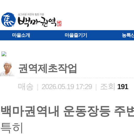
마을소개
마을즐기기
농특
권역제초작업
매송
조회
|
2026.05.19 17:29
|
191
백마권역내 운동장등 주변
특히