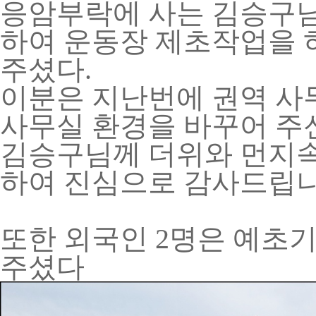
응암부락에 사는 김승구
하여 운동장 제초작업을 
주셨다.
이분은 지난번에 권역 사
사무실 환경을 바꾸어 주
김승구님께 더위와 먼지속
하여 진심으로 감사드립니
또한 외국인 2명은 예초
주셨다