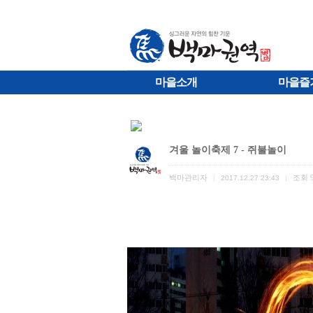
마을소개
마을즐
겨울 놀이축제 7 - 쥐불놀이
백마관리자
조회
|
2017.12.27 23:43
|