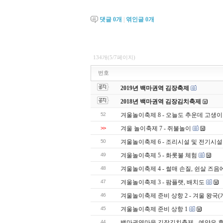
댓글
0
개
|
엮인글
0
개
134개(5/7페이지)
번호
2019년 백마권역 김장축제
2018년 백마권역 김장김치축제
52
겨울놀이축제 8 - 오늘도 추운데 고생
>>
겨울 놀이축제 7 - 쥐불놀이
50
겨울놀이축제 6 - 조리시설 및 전기시설
49
겨울놀이축제 5 - 화롯불 체험
48
겨울놀이축제 4 - 썰매 손질, 쉰살 즈음
47
겨울놀이축제 3 - 팜플랫, 배치도
46
겨울놀이축제 준비 상항 2 - 겨울 왕국
45
겨울놀이축제 준비 상항 1
44
백마권역마을 김장김치축제 - 예약은 