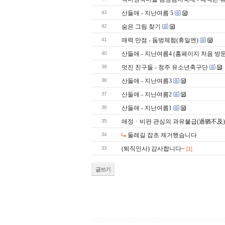
43
산들애 - 지난여름 5
42
숨은 그림 찾기
41
매력 만점 - 둠벙체험(휴일엔)
40
산들애 - 지난여름4 (홈페이지 처음 방
39
멋진 친구들 - 청주 유소년축구단
38
산들애 - 지난여름3
37
산들애 - 지난여름2
36
산들애 - 지난여름1
35
애정ㆍ비판 관심의 과유불급(過猶不及)
34
둘레길 잡초 제거했습니다
33
(퇴직인사) 감사합니다~
[1]
글쓰기
|||||||||||||||||||||||||||||||||||||||||||||||||||||||||||||||||||||||||||||||||||||||||||||||||||||||||||||||||||||||||||||||||||||