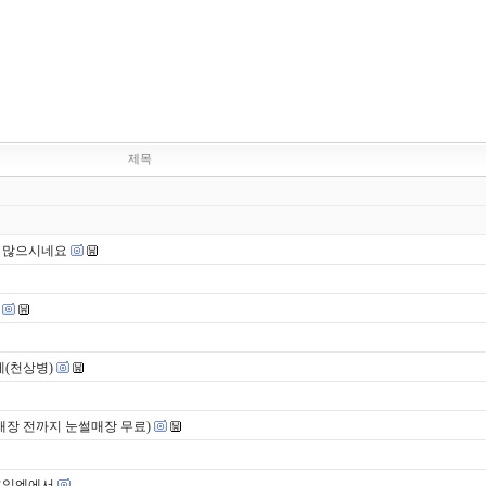
제목
이 많으시네요
에(천상병)
(개장 전까지 눈썰매장 무료)
휴일엔에서