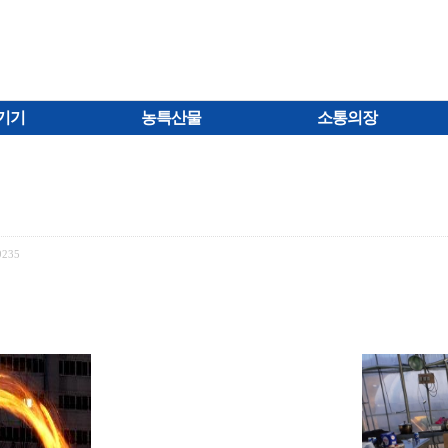
기기
농특산물
소통의장
9235