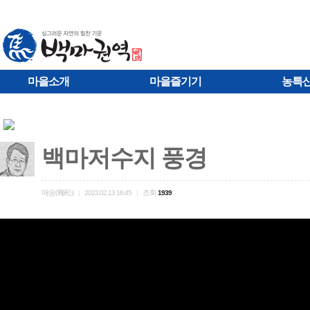
마을소개
마을즐기기
농특
백마저수지 풍경
매송(梅松)
조회
|
2023.02.13 16:45
|
1939