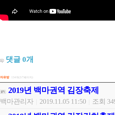
댓글
0
개
자유방
134개(3/7페이지)
2019년 백마권역 김장축제
백마관리자
2019.11.05 11:50
조회 34
|
|