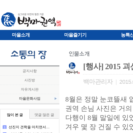
마을소개
마을즐기기
농특
[행사] 2015 
공지사항
사진방
백마관리자
|
2015.
자유게시판
8월은 정말 눈코뜰새 
마을문화사업
권역 손님 사진은 거의 
많이 본 글
댓글 많은 글
다행이 8월 말일에 
겨우 몇 장 건질 수 있
선진지 견학을 마치면서....
1