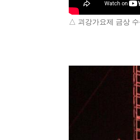
△ 괴강가요제 금상 수