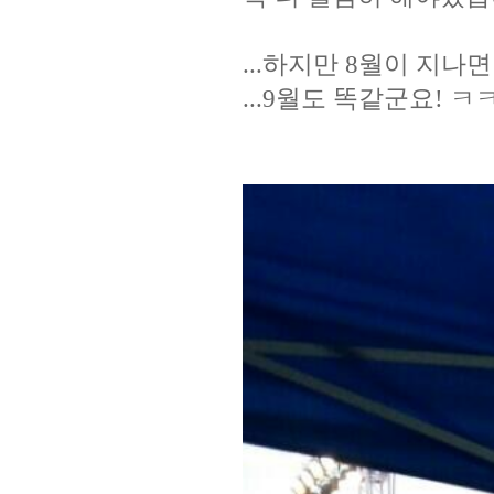
...하지만 8월이 지나면
...9월도 똑같군요! ㅋ