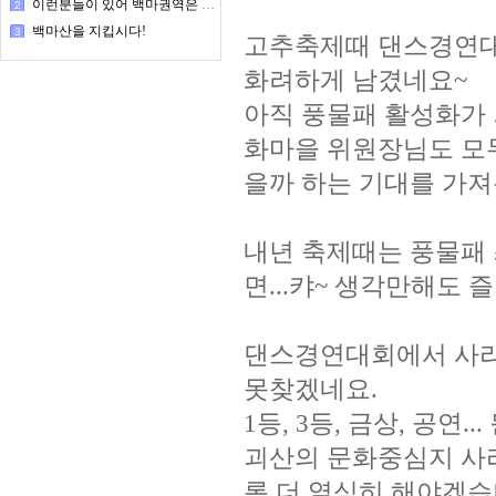
이런분들이 있어 백마권역은 돌아간다
2
백마산을 지킵시다!
3
고추축제때 댄스경연대회
화려하게 남겼네요~
아직 풍물패 활성화가 
화마을 위원장님도 모
을까 하는 기대를 가져
내년 축제때는 풍물패 
면...캬~ 생각만해도 
댄스경연대회에서 사리
못찾겠네요.
1등, 3등, 금상, 공연
괴산의 문화중심지 사
록 더 열심히 해야겠습니