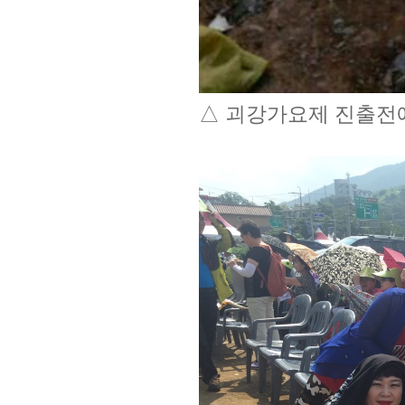
△ 괴강가요제 진출전