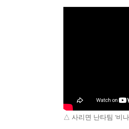
△ 사리면 난타팀 '비