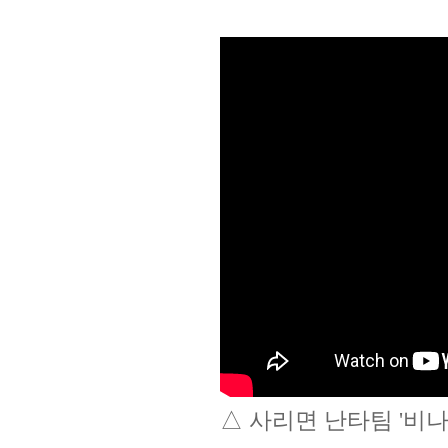
△ 사리면 난타팀 '비