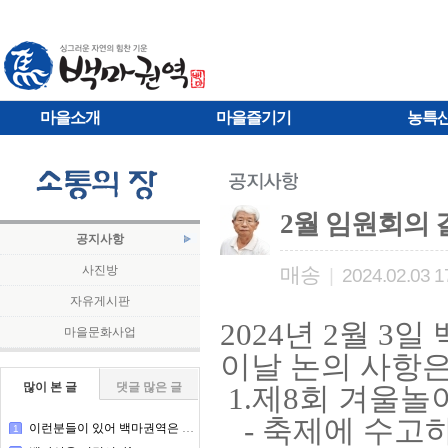
마을소개
마을즐기기
농특
2월 임원회의 
공지사항
사진방
매송
|
2024.02.03 1
자유게시판
2024년 2월 
마을문화사업
이날 논의 사항
많이 본 글
댓글 많은 글
1.제8회 겨울
- 축제에 수고
이런분들이 있어 백마권역은 돌아간다
1