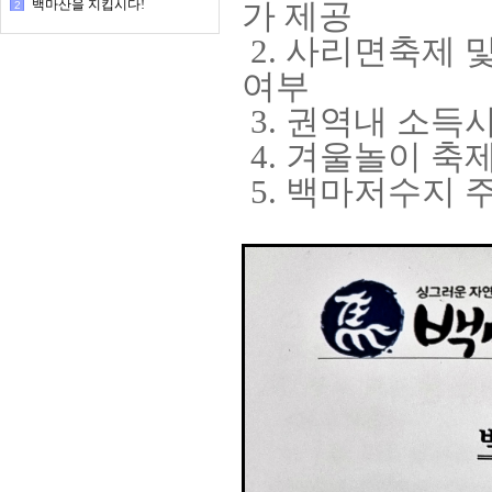
백마산을 지킵시다!
가 제공
2
2. 사리면축제 
여부
3. 권역내 소득
4. 겨울놀이 축
5. 백마저수지 