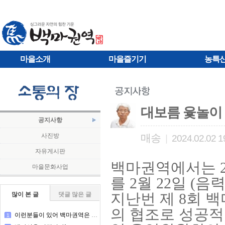
마을소개
마을즐기기
농특
대보름 윷놀이
공지사항
사진방
매송
|
2024.02.02 1
자유게시판
백마권역에서는 2
마을문화사업
를 2월 22일 (음
지난번 제 8회 
많이 본 글
댓글 많은 글
의 협조로 성공적
이런분들이 있어 백마권역은 돌아간다
1